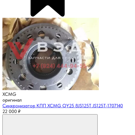
XCMG
оригинал
Синхронизатор КПП XCMG QY25 8JS125T JS125T-1707140
22 000
₽