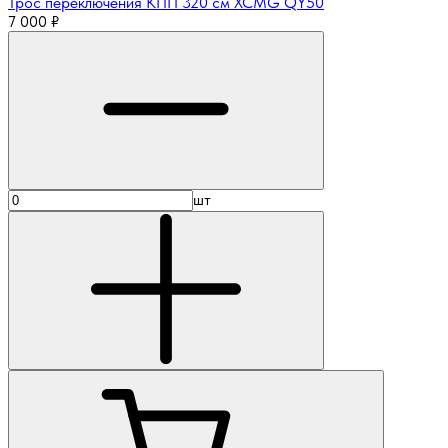
Трос переключения КПП 320 см XCMG QY50
7 000
₽
шт