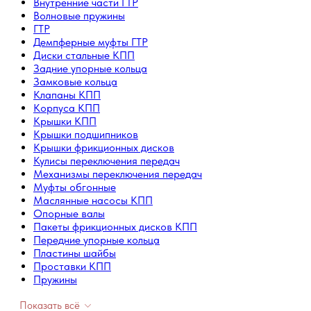
Внутренние части ГТР
Волновые пружины
ГТР
Демпферные муфты ГТР
Диски стальные КПП
Задние упорные кольца
Замковые кольца
Клапаны КПП
Корпуса КПП
Крышки КПП
Крышки подшипников
Крышки фрикционных дисков
Кулисы переключения передач
Механизмы переключения передач
Муфты обгонные
Маслянные насосы КПП
Опорные валы
Пакеты фрикционных дисков КПП
Передние упорные кольца
Пластины шайбы
Проставки КПП
Пружины
Показать всё