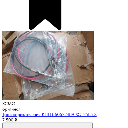
XCMG
оригинал
Трос переключения КПП 860522489 XCT25L5_S
7 500
₽