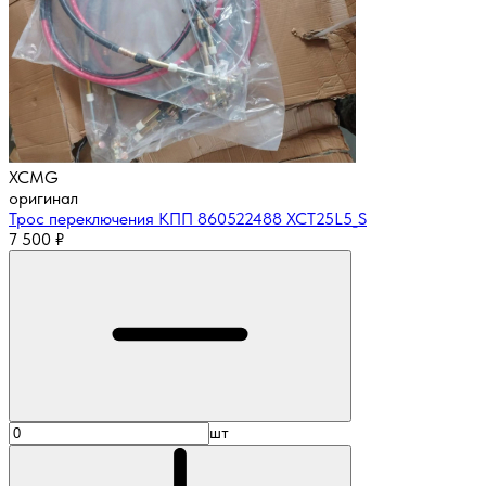
XCMG
оригинал
Трос переключения КПП 860522488 XCT25L5_S
7 500
₽
шт