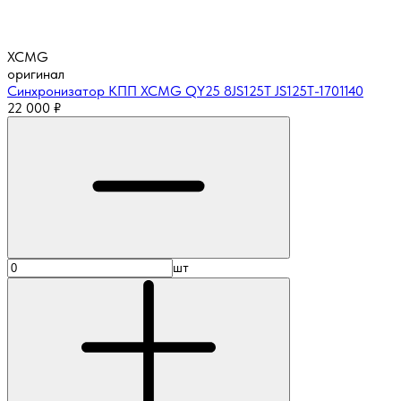
XCMG
оригинал
Синхронизатор КПП XCMG QY25 8JS125T JS125T-1701140
22 000
₽
шт