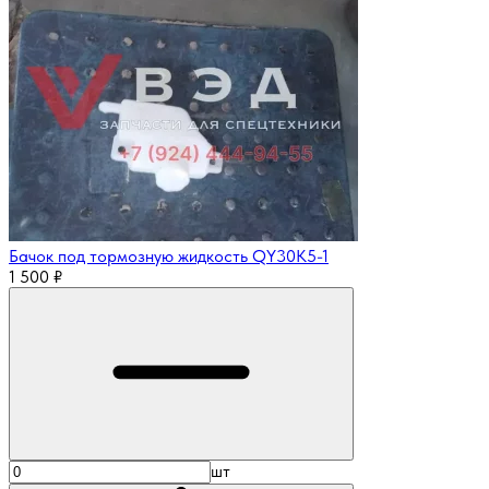
Бачок под тормозную жидкость QY30K5-1
1 500
₽
шт