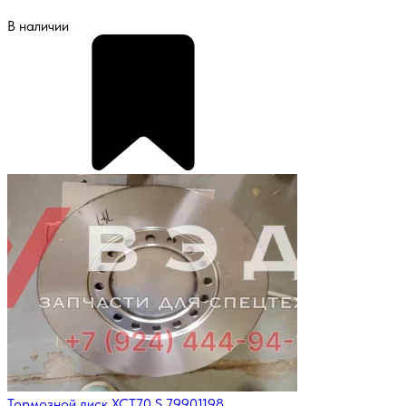
В наличии
Тормозной диск XCT70_S 79901198