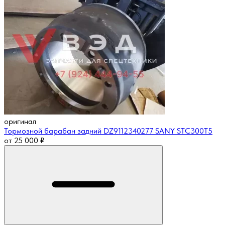
оригинал
Тормозной барабан задний DZ9112340277 SANY STC300T5
от
25 000
₽