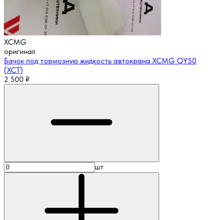
XCMG
оригинал
Бачок под тормозную жидкость автокрана XCMG QY50
(ХСТ)
2 500
₽
шт