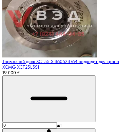
Тормозной диск XCT55_S 860528764 подходит для крана
XCMG XCT25L5S1
19 000
₽
шт