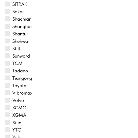
SITRAK
Sakai
Shacman
Shanghai
Shantui
Shehwa
Still
Sunward
TCM
Tadano
Tiangong
Toyota
Vibromax
Volvo
XCMG
XGMA
Xilin
YTO
Yale