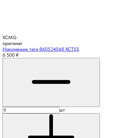
XCMG
оригинал
Наконечник тяги 860534568 XCT55
6 500
₽
шт