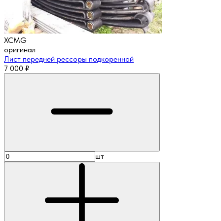
XCMG
оригинал
Лист передней рессоры подкоренной
7 000
₽
шт