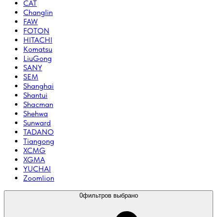
CAT
Changlin
FAW
FOTON
HITACHI
Komatsu
LiuGong
SANY
SEM
Shanghai
Shantui
Shacman
Shehwa
Sunward
TADANO
Tiangong
XCMG
XGMA
YUCHAI
Zoomlion
0
фильтров выбрано