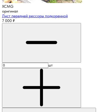
XCMG
оригинал
Лист передней рессоры подкоренной
7 000
₽
шт