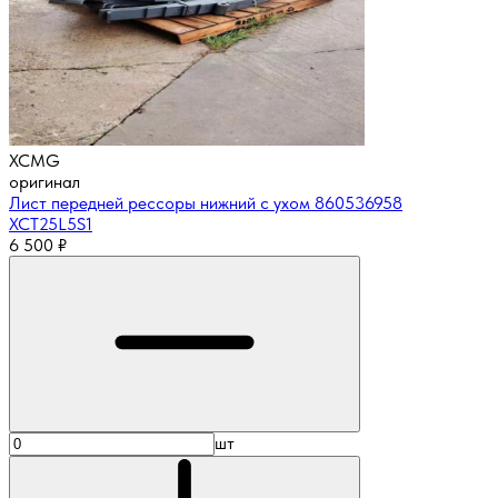
XCMG
оригинал
Лист передней рессоры нижний с ухом 860536958
XCT25L5S1
6 500
₽
шт