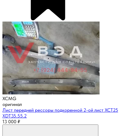
XCMG
оригинал
Лист передней рессоры подкоренной 2-ой лист XCT25
XDT35.55.2
13 000
₽