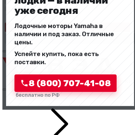
лодки — в наличии
FAW JH6
уже сегодня
Shacman X6000
Лодочные моторы Yamaha в
Применить
наличии и под заказ. Отличные
Сбросить фильтр
цены.
Успейте купить, пока есть
поставки.
8 (800) 707-41-08
бесплатно по РФ
Двигатели и комплектующие