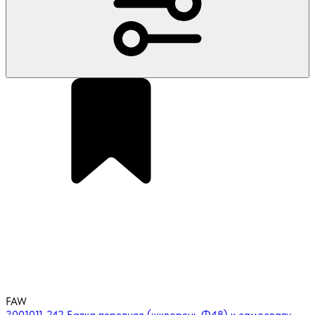
FAW
3001011-242 Балка передняя (шкворень Ф48) к самосвалу