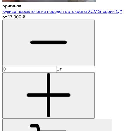
оригинал
Кулиса переключения передач автокрана XCMG серии QY
от
17 000
₽
шт