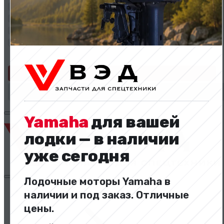
SEM 655D
SEM 656B
SEM 656D
SEM 658C
Применить
Сбросить фильтр
Yamaha
для вашей
лодки — в наличии
уже сегодня
Лодочные моторы Yamaha в
Двигатели и комплектующие
наличии и под заказ. Отличные
цены.