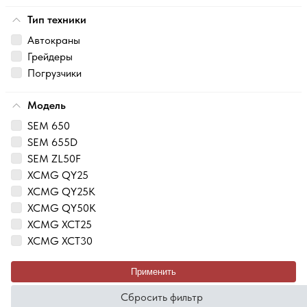
Тип техники
Автокраны
Грейдеры
Погрузчики
Модель
SEM 650
SEM 655D
SEM ZL50F
XCMG QY25
XCMG QY25K
XCMG QY50K
XCMG XCT25
XCMG XCT30
Применить
Сбросить фильтр