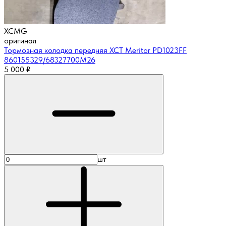
XCMG
оригинал
Тормозная колодка передняя XCT Meritor PD1023FF
860155329/68327700M26
5 000
₽
шт