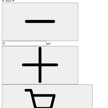
6 500
₽
шт