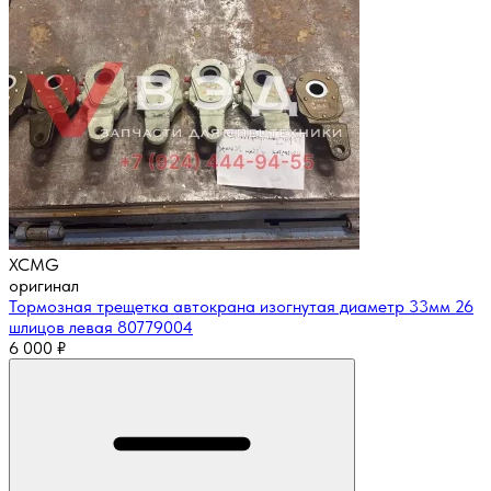
XCMG
оригинал
Тормозная трещетка автокрана изогнутая диаметр 33мм 26
шлицов левая 80779004
6 000
₽