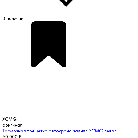
В наличии
XCMG
оригинал
Тормозная трещетка автокрана задняя XCMG левая
60 000
₽