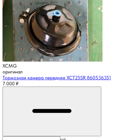
XCMG
оригинал
Тормозная камера передняя XCT25SR 860536351
7 000
₽
шт