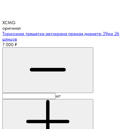
XCMG
оригинал
Тормозная трещетка автокрана прямая диаметр 39мм 26
шлицов
7 000
₽
шт