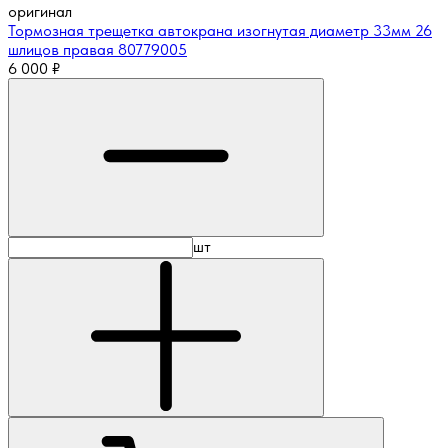
оригинал
Тормозная трещетка автокрана изогнутая диаметр 33мм 26
шлицов правая 80779005
6 000
₽
шт