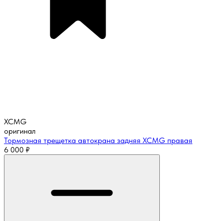
XCMG
оригинал
Тормозная трещетка автокрана задняя XCMG правая
6 000
₽