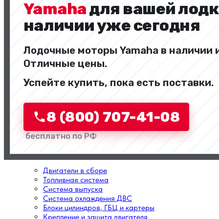
Двигатели и комплектующие
Yamaha
для вашей лодк
наличии уже сегодня
Лодочные моторы Yamaha в наличии и
Отличные цены.
Назад
Успейте купить, пока есть поставки.
Перейти в категорию
8 (800) 707-41-08
бесплатно по РФ
Двигатели в сборе
Топливная система
Система выпуска
Система охлаждения ДВС
Блоки цилиндров, ГБЦ и картеры
Крепление и защита двигателя