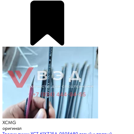
XCMG
оригинал
Тросик ручки XCT 61XZ25A-0505680 левый и правый