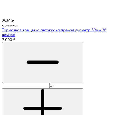
XCMG
оригинал
Тормозная трещетка автокрана прямая диаметр 39мм 26
шлицов
7 000
₽
шт