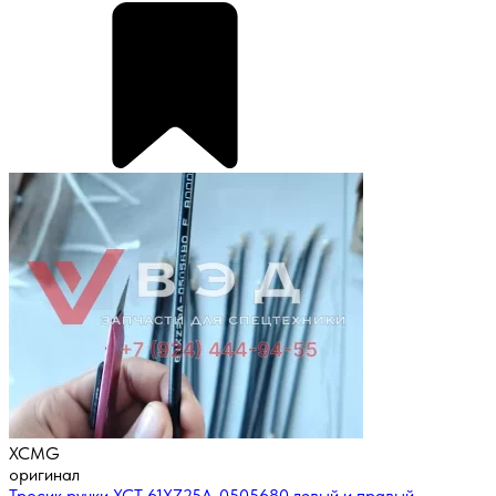
XCMG
оригинал
Тросик ручки XCT 61XZ25A-0505680 левый и правый