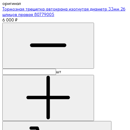
оригинал
Тормозная трещетка автокрана изогнутая диаметр 33мм 26
шлицов правая 80779005
6 000
₽
шт