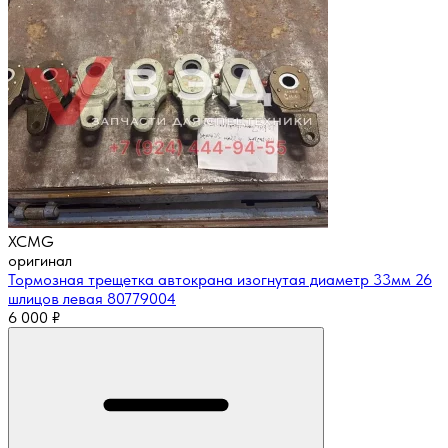
XCMG
оригинал
Тормозная трещетка автокрана изогнутая диаметр 33мм 26
шлицов левая 80779004
6 000
₽