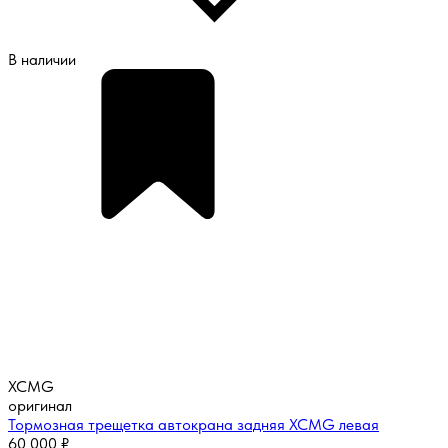
В наличии
XCMG
оригинал
Тормозная трещетка автокрана задняя XCMG левая
60 000
₽