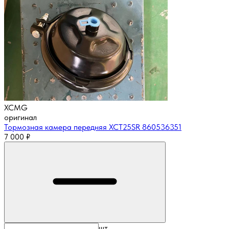
XCMG
оригинал
Тормозная камера передняя XCT25SR 860536351
7 000
₽
шт