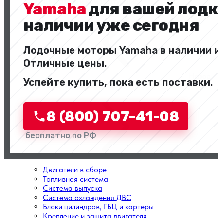
Двигатели и комплектующие
Yamaha
для вашей лодк
наличии уже сегодня
Лодочные моторы Yamaha в наличии и
Отличные цены.
Назад
Успейте купить, пока есть поставки.
Перейти в категорию
8 (800) 707-41-08
бесплатно по РФ
Двигатели в сборе
Топливная система
Система выпуска
Система охлаждения ДВС
Блоки цилиндров, ГБЦ и картеры
Крепление и защита двигателя