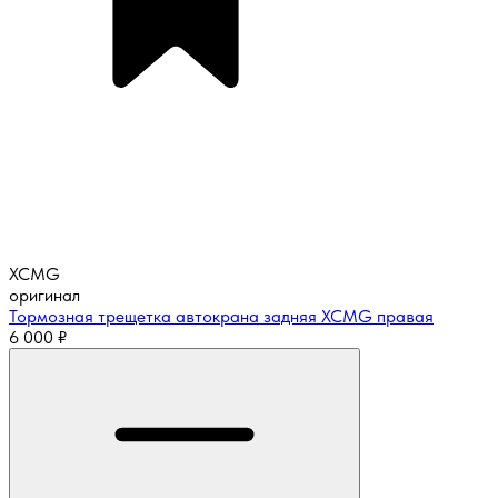
XCMG
оригинал
Тормозная трещетка автокрана задняя XCMG правая
6 000
₽