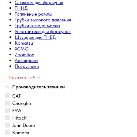
Стаканы для форсунок
ТННД
Топливные рампы
Трубки высокого давления
Трубки отвода масла
Уплотнители для форсунок
Штуцеры для ТНВД
Komatsu
XCMG
Zoomlion
Автокраны
Погрузчики
Показать всё
Производитель техники
CAT
Changlin
FAW
Hitachi
John Deere
Komatsu