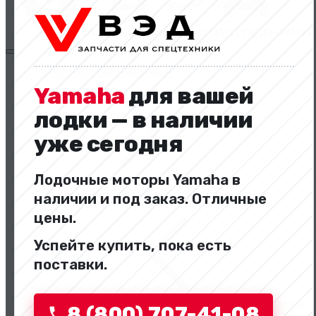
Двигатели и комплектующие
Yamaha
для вашей
лодки — в наличии
уже сегодня
Лодочные моторы Yamaha в
Двигатели и комплектующие
наличии и под заказ. Отличные
цены.
Успейте купить, пока есть
поставки.
Назад
8 (800) 707-41-08