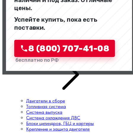
наличии и под заказ. Отличные
цены.
Успейте купить, пока есть
поставки.
Назад
8 (800) 707-41-08
Перейти в категорию
бесплатно по РФ
Двигатели в сборе
Топливная система
Система выпуска
Система охлаждения ДВС
Блоки цилиндров, ГБЦ и картеры
Крепление и защита двигателя