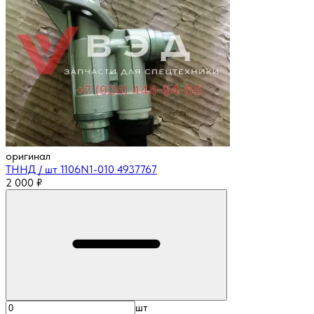
оригинал
ТННД / шт 1106N1-010 4937767
2 000
₽
шт