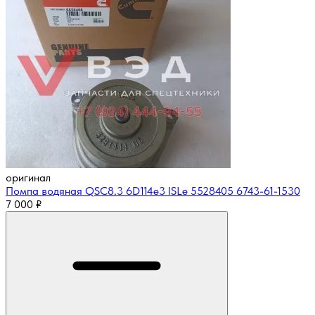
оригинал
Помпа водяная QSC8.3 6D114e3 ISLe 5528405 6743-61-1530
7 000
₽