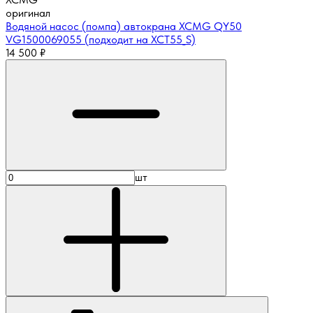
оригинал
Водяной насос (помпа) автокрана XCMG QY50
VG1500069055 (подходит на XCT55_S)
14 500
₽
шт