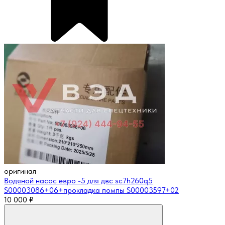
оригинал
Водяной насос евро -5 для двс sc7h260q5
S00003086+06+прокладка помпы S00003597+02
10 000
₽