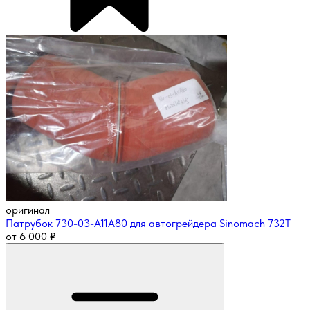
оригинал
Патрубок 730-03-A11A80 для автогрейдера Sinomach 732T
от
6 000
₽