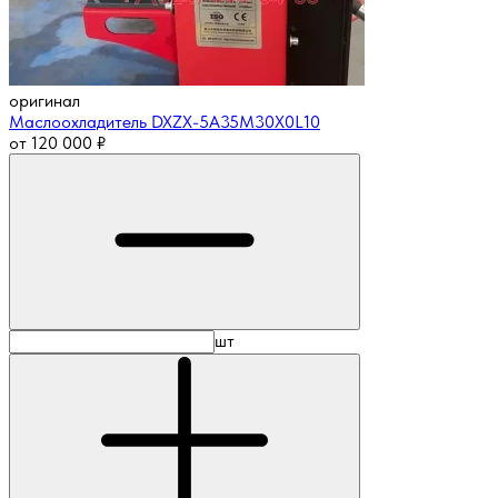
оригинал
Маслоохладитель DXZX-5A35M30X0L10
от
120 000
₽
шт