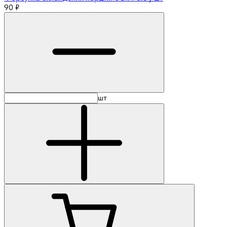
90
₽
шт