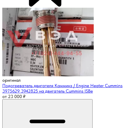
оригинал
Подогреватель двигателя Камминз / Engine Heater Cummins
3975629 3942825 на двигатель Cummins ISBe
от
23 000
₽