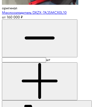
оригинал
Маслоохладитель DXZX-7A35MCX0L10
от
160 000
₽
шт