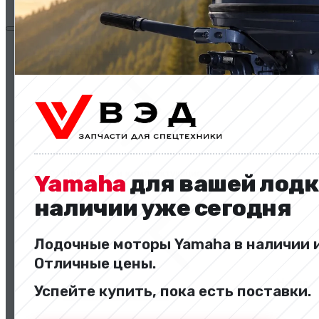
Двигатели и комплектующие
Двигатели и комплектующие
Yamaha
для вашей лодк
наличии уже сегодня
Лодочные моторы Yamaha в наличии и
Отличные цены.
Назад
Успейте купить, пока есть поставки.
Перейти в категорию