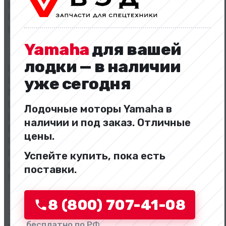
Самосвалы
Тягачи
Фронтальные погрузчики
Yamaha
для вашей
Модель
лодки — в наличии
BIZON 920
уже сегодня
BIZON 925
BIZON 930
Boulder WL20H
Лодочные моторы Yamaha в
Boulder WL30H
наличии и под заказ. Отличные
Changlin GE90ES
цены.
Dalian CPCD15CB
Dalian CPCD15FB
Успейте купить, пока есть
Dalian CPCD18CB
поставки.
Dalian CPCD18FB
Показать всё
8 (800) 707-41-08
Тип запчасти
бесплатно по РФ