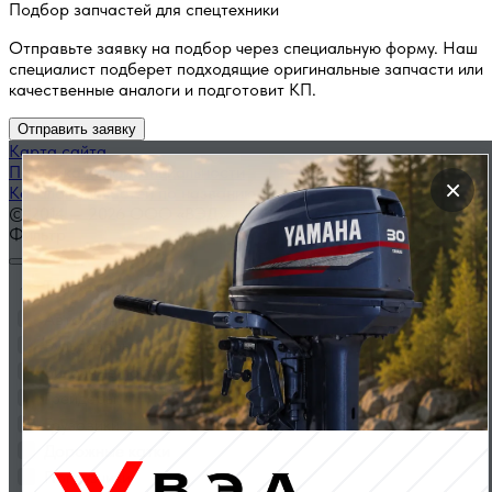
Подбор запчастей для спецтехники
Отправьте заявку на подбор через специальную форму. Наш
специалист подберет подходящие оригинальные запчасти или
качественные аналоги и подготовит КП.
Отправить заявку
Карта сайта
Политика конфиденциальности
×
Каталог запчастей по названию
© 2014 — 2026 ООО «ВЭД»
Фильтр
Тип техники
Автокраны
Бульдозеры
Вилочные погрузчики
Грейдеры
Грузовики
Дорожные катки
Погрузчики