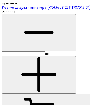
оригинал
Корпус демультипликатора (КОМа JS125T-1707015-31)
21 000
₽
шт