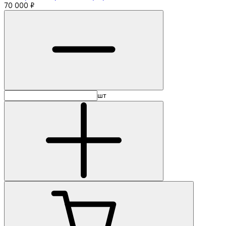
70 000
₽
шт