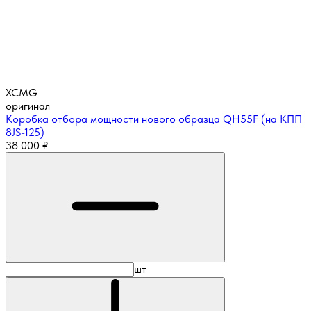
XCMG
оригинал
Коробка отбора мощности нового образца QH55F (на КПП
8JS-125)
38 000
₽
шт