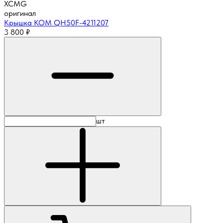
XCMG
оригинал
Крышка КОМ QH50F-4211207
3 800
₽
шт