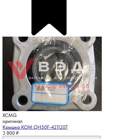
XCMG
оригинал
Крышка КОМ QH50F-4211207
3 800
₽