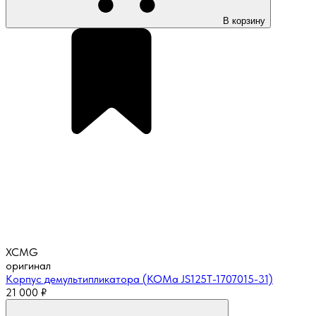
В корзину
XCMG
оригинал
Корпус демультипликатора (КОМа JS125T-1707015-31)
21 000
₽