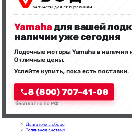
Двигатели и комплектующие
Yamaha
для вашей лодк
наличии уже сегодня
Лодочные моторы Yamaha в наличии и
Отличные цены.
Назад
Успейте купить, пока есть поставки.
Перейти в категорию
8 (800) 707-41-08
бесплатно по РФ
Двигатели в сборе
Топливная система