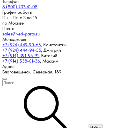
Телефон
8 (800) 707-41-08
График работы
Пн – Пт, с 3 до 15
по Москве
Почта
sales@ved-parts.ru
Менеджеры
+7 (924) 449-90-65
,
Константин
+7 (924) 444-94-55
,
Дмитрий
+7 (914) 391-95-91
,
Виталий
+7 (914) 538-01-36
,
Максим
Адрес
Благовещенск, Северная, 189
Найти