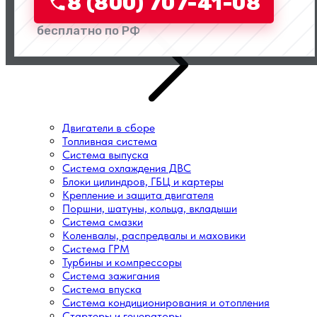
8 (800) 707-41-08
Перейти в категорию
бесплатно по РФ
Двигатели в сборе
Топливная система
Система выпуска
Система охлаждения ДВС
Блоки цилиндров, ГБЦ и картеры
Крепление и защита двигателя
Поршни, шатуны, кольца, вкладыши
Система смазки
Коленвалы, распредвалы и маховики
Система ГРМ
Турбины и компрессоры
Система зажигания
Система впуска
Система кондиционирования и отопления
Стартеры и генераторы