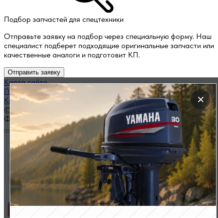
Подбор запчастей для спецтехники
Отправьте заявку на подбор через специальную форму. Наш
специалист подберет подходящие оригинальные запчасти или
качественные аналоги и подготовит КП.
Отправить заявку
Карта сайта
Политика конфиденциальности
×
Каталог запчастей по названию
© 2014 — 2026 ООО «ВЭД»
Фильтр
Тип запчасти
Выжимной подшипник
Диск сцепления
Корзина сцепления
Применить