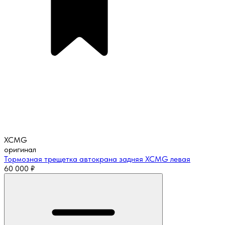
XCMG
оригинал
Тормозная трещетка автокрана задняя XCMG левая
60 000
₽