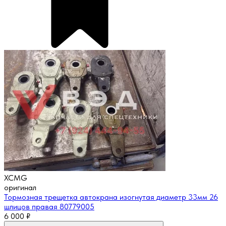
XCMG
оригинал
Тормозная трещетка автокрана изогнутая диаметр 33мм 26
шлицов правая 80779005
6 000
₽