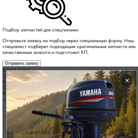
Подбор запчастей для спецтехники
Отправьте заявку на подбор через специальную форму. Наш
специалист подберет подходящие оригинальные запчасти или
качественные аналоги и подготовит КП.
Отправить заявку
Карта сайта
Политика конфиденциальности
×
Каталог запчастей по названию
© 2014 — 2026 ООО «ВЭД»
Фильтр
Производитель техники
Changlin
Kobelco
SANY