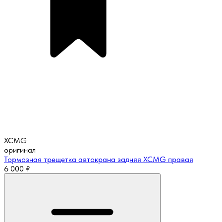
XCMG
оригинал
Тормозная трещетка автокрана задняя XCMG правая
6 000
₽