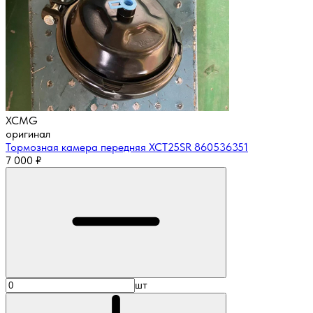
XCMG
оригинал
Тормозная камера передняя XCT25SR 860536351
7 000
₽
шт