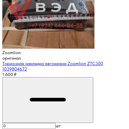
Zoomlion
оригинал
Тормозная накладка автокрана Zoomlion ZTC300
1039804672
1 600
₽
шт