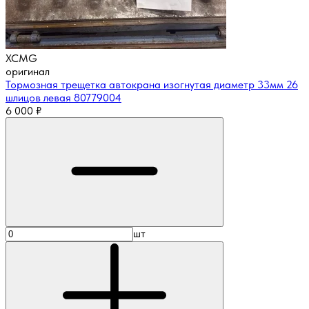
XCMG
оригинал
Тормозная трещетка автокрана изогнутая диаметр 33мм 26
шлицов левая 80779004
6 000
₽
шт