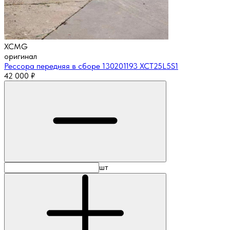
XCMG
оригинал
Рессора передняя в сборе 130201193 XCT25L5S1
42 000
₽
шт