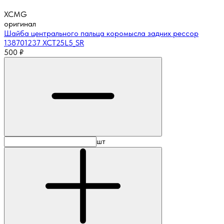
XCMG
оригинал
Шайба центрального пальца коромысла задних рессор
138701237 XCT25L5_SR
500
₽
шт