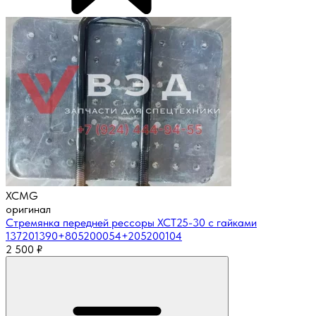
XCMG
оригинал
Стремянка передней рессоры XCT25-30 с гайками
137201390+805200054+205200104
2 500
₽