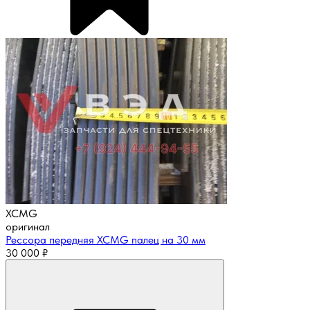
XCMG
оригинал
Рессора передняя XCMG палец на 30 мм
30 000
₽