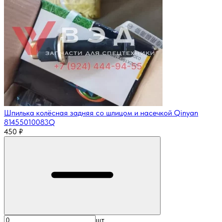
Шпилька колёсная задняя со шлицом и насечкой Qinyan
81455010083Q
450
₽
шт