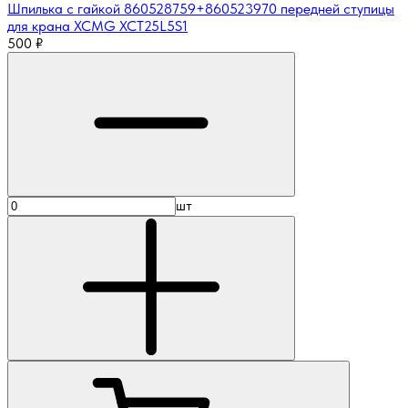
Шпилька с гайкой 860528759+860523970 передней ступицы
для крана XCMG XCT25L5S1
500
₽
шт