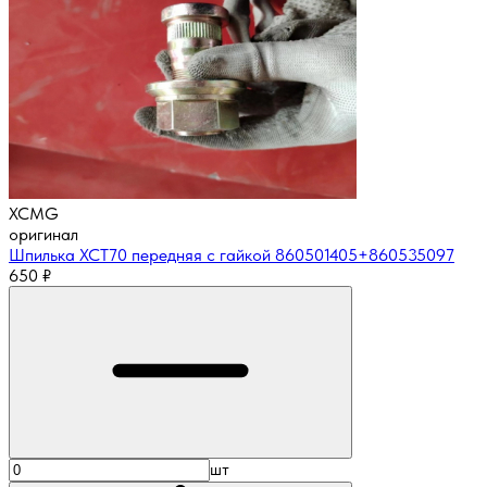
XCMG
оригинал
Шпилька XCT70 передняя с гайкой 860501405+860535097
650
₽
шт