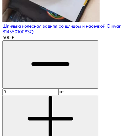
Шпилька колёсная задняя со шлицом и насечкой Qinyan
81455010083Q
500
₽
шт