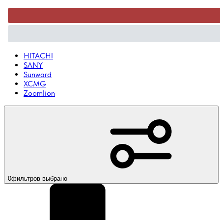
HITACHI
SANY
Sunward
XCMG
Zoomlion
0
фильтров выбрано