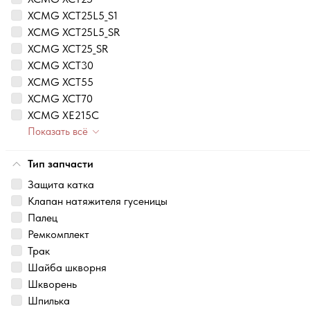
XCMG XCT25L5_S1
XCMG XCT25L5_SR
XCMG XCT25_SR
XCMG XCT30
XCMG XCT55
XCMG XCT70
XCMG XE215C
Показать всё
Тип запчасти
Защита катка
Клапан натяжителя гусеницы
Палец
Ремкомплект
Трак
Шайба шкворня
Шкворень
Шпилька