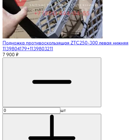
Подножка противоскользящая ZTC250-300 левая нижняя
1139804179+1139803211
7 900
₽
шт