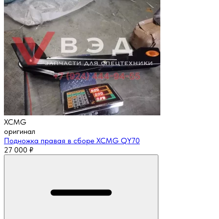
XCMG
оригинал
Подножка правая в сборе XCMG QY70
27 000
₽