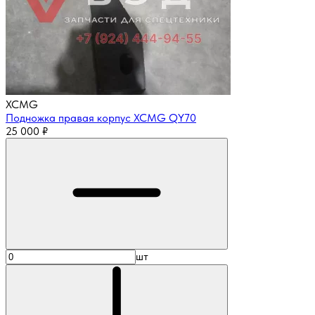
XCMG
Подножка правая корпус XCMG QY70
25 000
₽
шт