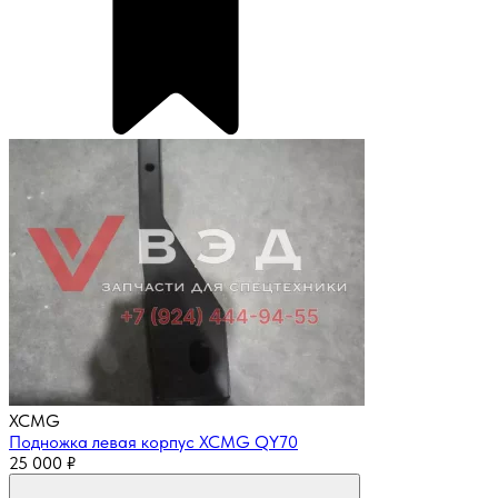
XCMG
Подножка левая корпус XCMG QY70
25 000
₽