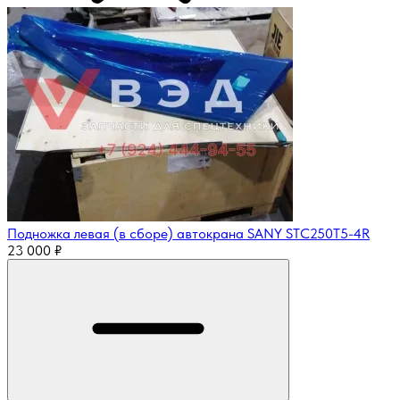
Подножка левая (в сборе) автокрана SANY STC250T5-4R
23 000
₽