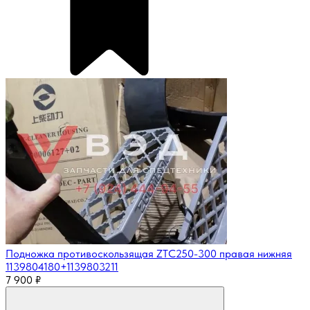
Подножка противоскользящая ZTC250-300 правая нижняя
1139804180+1139803211
7 900
₽