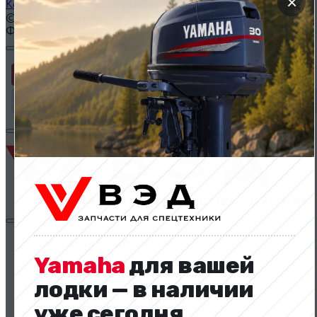
×
Каталог запчастей по названию
© 2014 — 2026 ООО «ВЭД»
Фильтр
Применить
Сбросить фильтр
Двигатели и комплектующие
Yamaha
для вашей
лодки — в наличии
уже сегодня