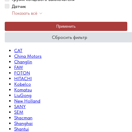
Датчик
Показать всё
Применить
Сбросить фильтр
CAT
China Motors
Changlin
FAW
FOTON
HITACHI
Kobelco
Komatsu
LiuGong
New Holland
SANY
SEM
Shacman
Shanghai
Shantui