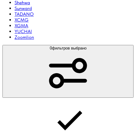
Shehwa
Sunward
TADANO
XCMG
XGMA
YUCHAI
Zoomlion
0
фильтров выбрано