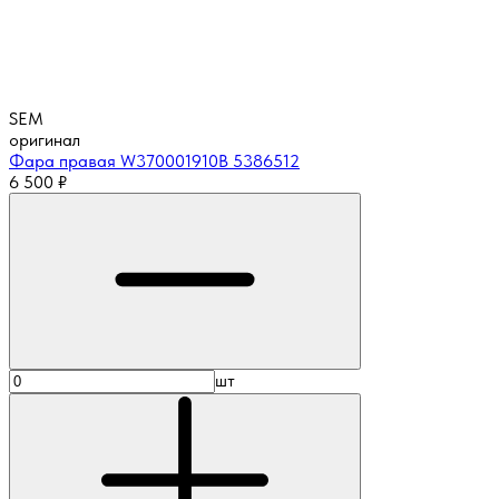
SEM
оригинал
Фара правая W370001910B 5386512
6 500
₽
шт