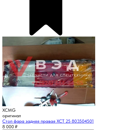
XCMG
оригинал
Стоп фара задняя правая XCT 25 803504501
8 000
₽