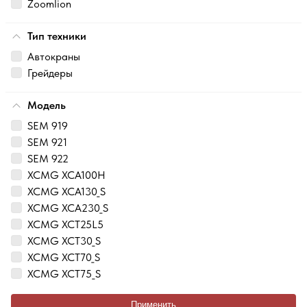
Zoomlion
Тип техники
Автокраны
Грейдеры
Модель
SEM 919
SEM 921
SEM 922
XCMG XCA100H
XCMG XCA130_S
XCMG XCA230_S
XCMG XCT25L5
XCMG XCT30_S
XCMG XCT70_S
XCMG XCT75_S
Применить