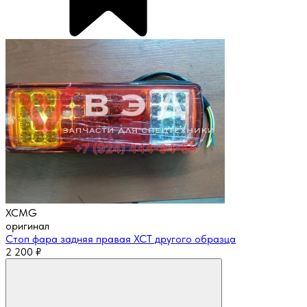
XCMG
оригинал
Стоп фара задняя правая XCT другого образца
2 200
₽