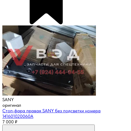
SANY
оригинал
Стоп-фара правая SANY без подсветки номера
141601020060А
7 000
₽