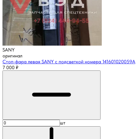
SANY
оригинал
Стоп-фара левая SANY с подсветкой номера 141601020059A
7 000
₽
шт