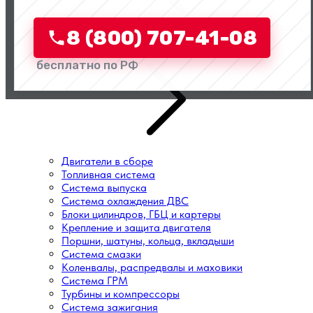
Назад
8 (800) 707-41-08
Перейти в категорию
бесплатно по РФ
Двигатели в сборе
Топливная система
Система выпуска
Система охлаждения ДВС
Блоки цилиндров, ГБЦ и картеры
Крепление и защита двигателя
Поршни, шатуны, кольца, вкладыши
Система смазки
Коленвалы, распредвалы и маховики
Система ГРМ
Турбины и компрессоры
Система зажигания