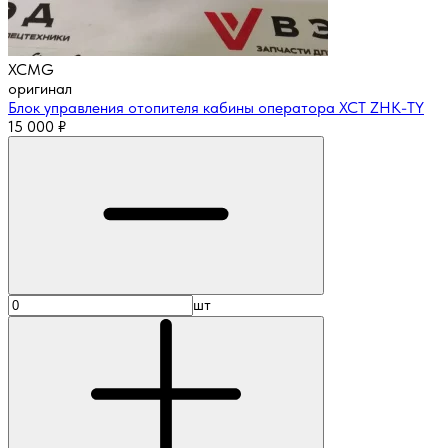
XCMG
оригинал
Блок управления отопителя кабины оператора XCT ZHK-TY
15 000
₽
шт