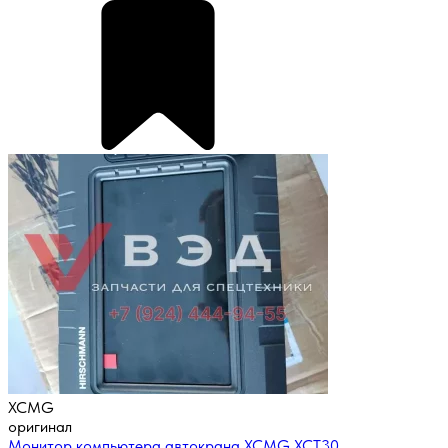
XCMG
оригинал
Монитор компьютера автокрана XCMG XCT30