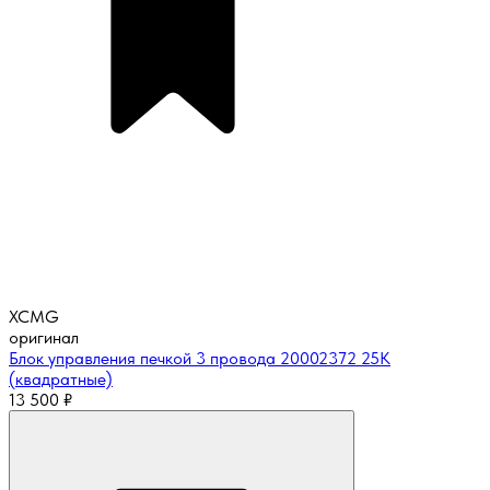
XCMG
оригинал
Блок управления печкой 3 провода 20002372 25К
(квадратные)
13 500
₽