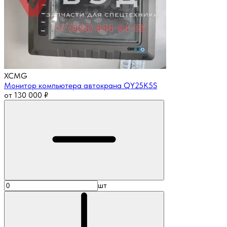
XCMG
Монитор компьютера автокрана QY25K5S
от
130 000
₽
шт