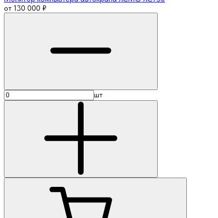
от
130 000
₽
шт