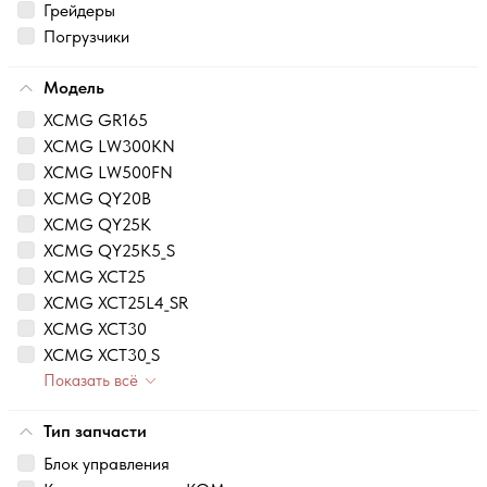
Грейдеры
Погрузчики
Модель
XCMG GR165
XCMG LW300KN
XCMG LW500FN
XCMG QY20B
XCMG QY25K
XCMG QY25K5_S
XCMG XCT25
XCMG XCT25L4_SR
XCMG XCT30
XCMG XCT30_S
Показать всё
Тип запчасти
Блок управления