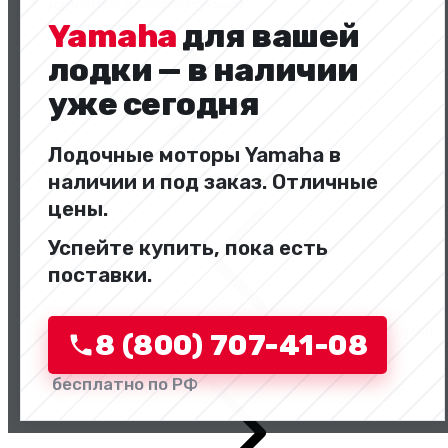
Двигатели и комплектующие
Yamaha
для вашей
лодки — в наличии
уже сегодня
Лодочные моторы Yamaha в
Двигатели и комплектующие
наличии и под заказ. Отличные
цены.
Успейте купить, пока есть
поставки.
Назад
8 (800) 707-41-08
Перейти в категорию
бесплатно по РФ