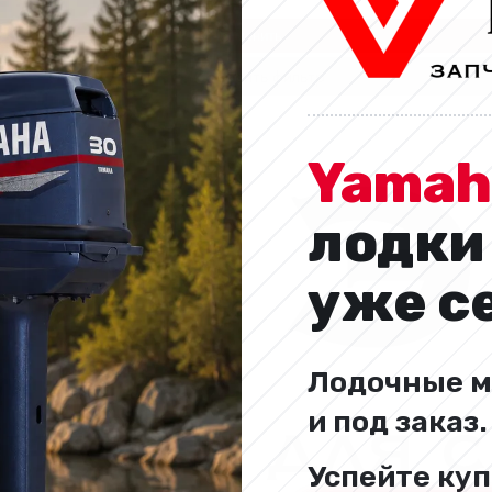
Применить
Сбросить фильтр
Yamah
лодки
уже с
Лодочные м
и под заказ
Успейте куп