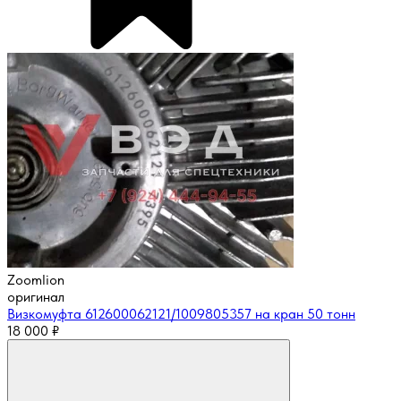
Zoomlion
оригинал
Визкомуфта 612600062121/1009805357 на кран 50 тонн
18 000
₽