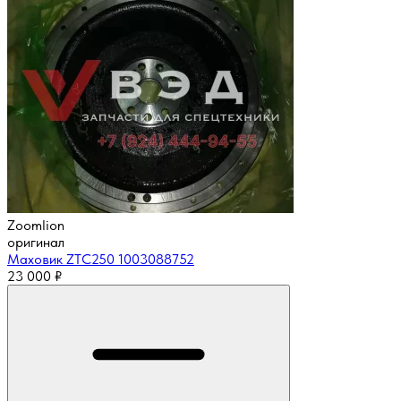
Zoomlion
оригинал
Маховик ZTC250 1003088752
23 000
₽