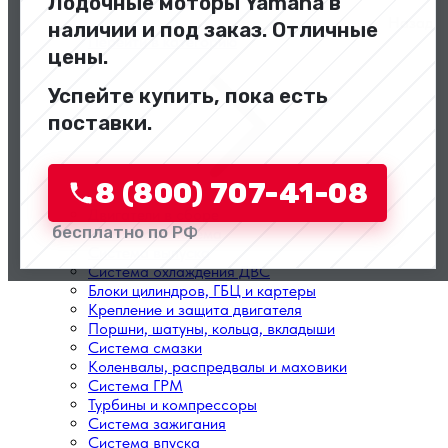
Лодочные моторы Yamaha в
Назад
наличии и под заказ. Отличные
Перейти в категорию
цены.
Успейте купить, пока есть
поставки.
8 (800) 707-41-08
Двигатели в сборе
бесплатно по РФ
Топливная система
Система выпуска
Система охлаждения ДВС
Блоки цилиндров, ГБЦ и картеры
Крепление и защита двигателя
Поршни, шатуны, кольца, вкладыши
Система смазки
Коленвалы, распредвалы и маховики
Система ГРМ
Турбины и компрессоры
Система зажигания
Система впуска