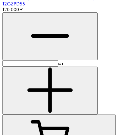
12GZPD55
120 000
₽
шт