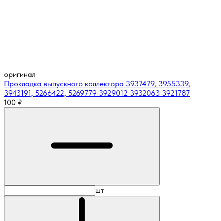
оригинал
Прокладка выпускного коллектора 3937479, 3955339,
3943191, 5266422, 5269779 3929012 3932063 3921787
100
₽
шт