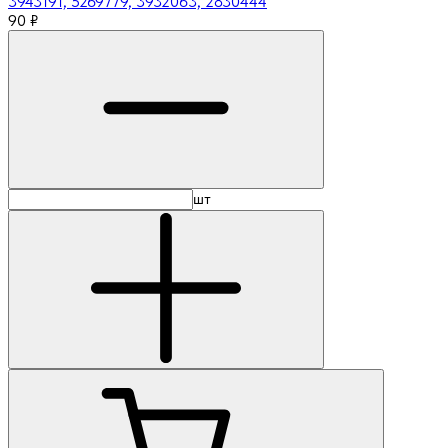
3943191, 5269779, 3932063, 2830444
90
₽
шт