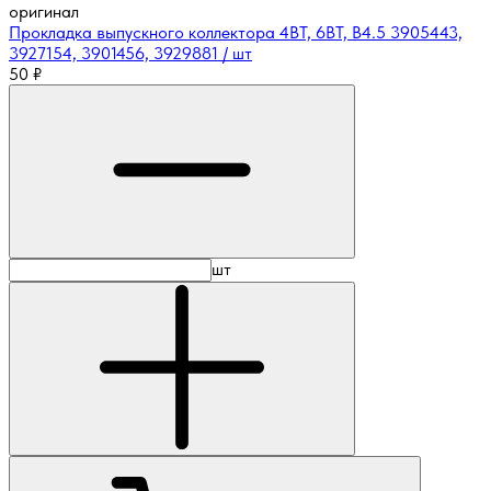
оригинал
Прокладка выпускного коллектора 4BT, 6BT, B4.5 3905443,
3927154, 3901456, 3929881 / шт
50
₽
шт