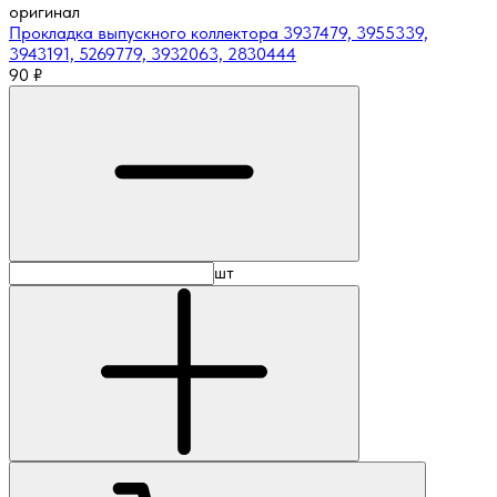
оригинал
Прокладка выпускного коллектора 3937479, 3955339,
3943191, 5269779, 3932063, 2830444
90
₽
шт