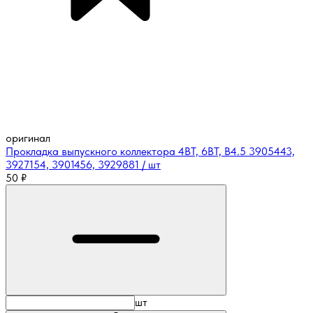
оригинал
Прокладка выпускного коллектора 4BT, 6BT, B4.5 3905443,
3927154, 3901456, 3929881 / шт
50
₽
шт