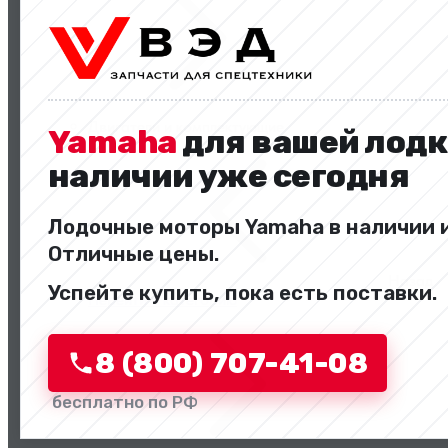
Двигатели и комплектующие
Yamaha
для вашей лодк
наличии уже сегодня
Лодочные моторы Yamaha в наличии и
Отличные цены.
Назад
Успейте купить, пока есть поставки.
Перейти в категорию
8 (800) 707-41-08
бесплатно по РФ