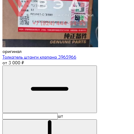
оригинал
Толкатель штанги клапана 3965966
от
3 000
₽
шт