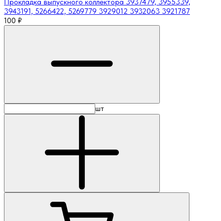
Прокладка выпускного коллектора 3937479, 3955339,
3943191, 5266422, 5269779 3929012 3932063 3921787
100
₽
шт