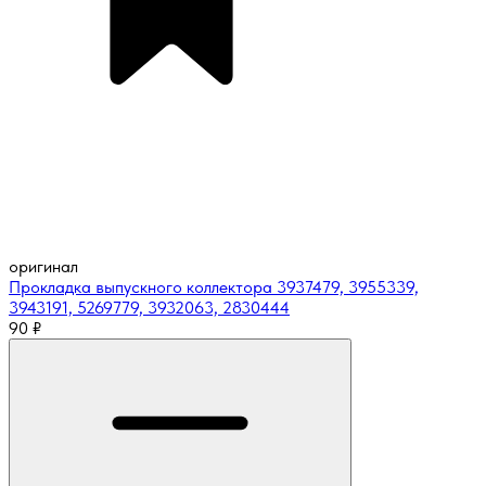
оригинал
Прокладка выпускного коллектора 3937479, 3955339,
3943191, 5269779, 3932063, 2830444
90
₽