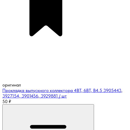
оригинал
Прокладка выпускного коллектора 4BT, 6BT, B4.5 3905443,
3927154, 3901456, 3929881 / шт
50
₽