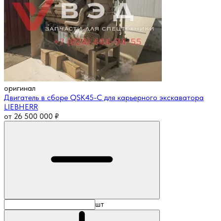
оригинал
Двигатель в сборе QSK45-C для карьерного экскаватора
LIEBHERR
от
26 500 000
₽
шт