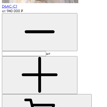
D6AC-C1
от
940 000
₽
шт