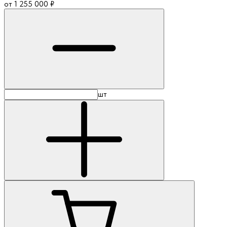
от
1 255 000
₽
шт