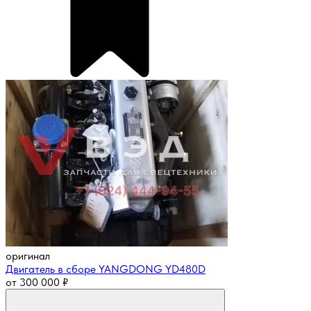
оригинал
Двигатель в сборе YANGDONG YD480D
от
300 000
₽