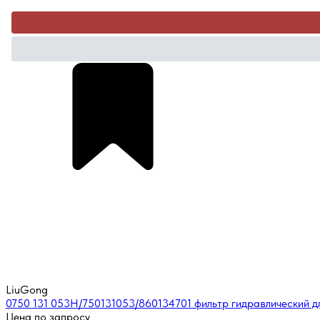
LiuGong
0750 131 053Н/750131053/860134701 фильтр гидравлический д
Цена по запросу