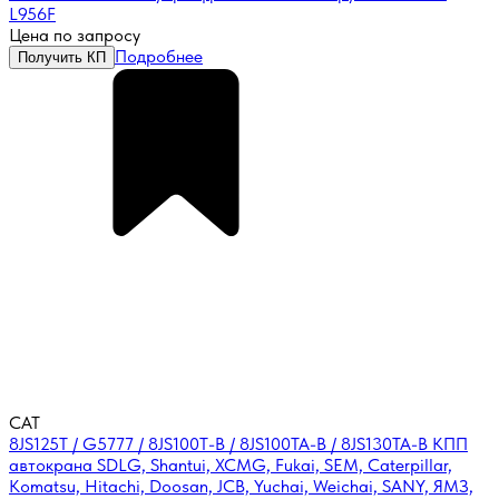
L956F
Цена по запросу
Подробнее
Получить КП
CAT
8JS125T / G5777 / 8JS100T-B / 8JS100TA-B / 8JS130TA-B КПП
автокрана SDLG, Shantui, XCMG, Fukai, SEM, Caterpillar,
Komatsu, Hitachi, Doosan, JCB, Yuchai, Weichai, SANY, ЯМЗ,