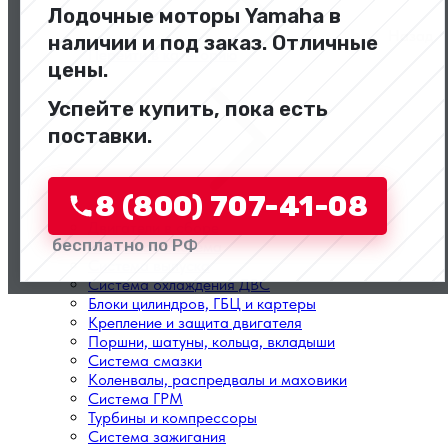
Лодочные моторы Yamaha в
Назад
наличии и под заказ. Отличные
Перейти в категорию
цены.
Успейте купить, пока есть
поставки.
8 (800) 707-41-08
Двигатели в сборе
бесплатно по РФ
Топливная система
Система выпуска
Система охлаждения ДВС
Блоки цилиндров, ГБЦ и картеры
Крепление и защита двигателя
Поршни, шатуны, кольца, вкладыши
Система смазки
Коленвалы, распредвалы и маховики
Система ГРМ
Турбины и компрессоры
Система зажигания