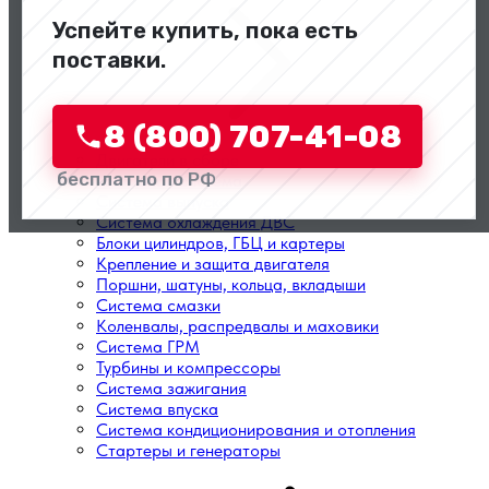
Успейте купить, пока есть
поставки.
8 (800) 707-41-08
Двигатели в сборе
бесплатно по РФ
Топливная система
Система выпуска
Система охлаждения ДВС
Блоки цилиндров, ГБЦ и картеры
Крепление и защита двигателя
Поршни, шатуны, кольца, вкладыши
Система смазки
Коленвалы, распредвалы и маховики
Система ГРМ
Турбины и компрессоры
Система зажигания
Система впуска
Система кондиционирования и отопления
Стартеры и генераторы