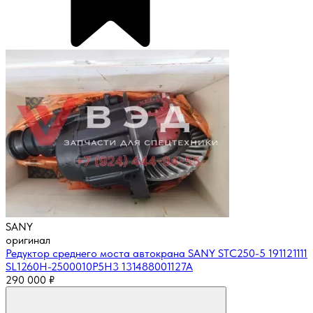
SANY
оригинал
Редуктор среднего моста автокрана SANY STC250-5 191121111
SL1260H-2500010P5H3 131488001127A
290 000
₽