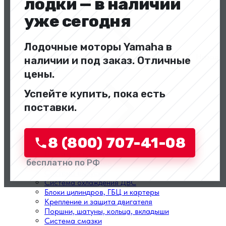
лодки — в наличии
уже сегодня
Лодочные моторы Yamaha в
Назад
наличии и под заказ. Отличные
Перейти в категорию
цены.
Успейте купить, пока есть
поставки.
8 (800) 707-41-08
Двигатели в сборе
бесплатно по РФ
Топливная система
Система выпуска
Система охлаждения ДВС
Блоки цилиндров, ГБЦ и картеры
Крепление и защита двигателя
Поршни, шатуны, кольца, вкладыши
Система смазки