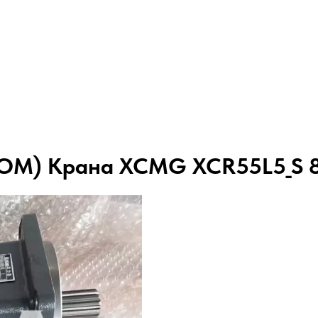
КОМ) Крана XCMG XCR55L5_S 