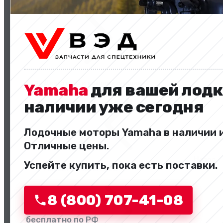
Двигатели и комплектующие
Yamaha
для вашей лодк
наличии уже сегодня
Лодочные моторы Yamaha в наличии и
Отличные цены.
Назад
Успейте купить, пока есть поставки.
Перейти в категорию
8 (800) 707-41-08
бесплатно по РФ