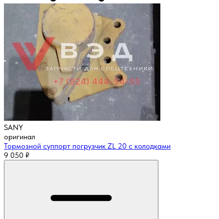
SANY
оригинал
Тормозной суппорт погрузчик ZL 20 с колодками
9 050
₽