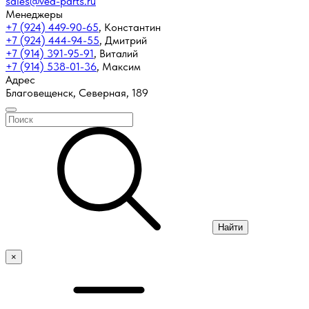
sales@ved-parts.ru
Менеджеры
+7 (924) 449-90-65
,
Константин
+7 (924) 444-94-55
,
Дмитрий
+7 (914) 391-95-91
,
Виталий
+7 (914) 538-01-36
,
Максим
Адрес
Благовещенск, Северная, 189
Найти
×