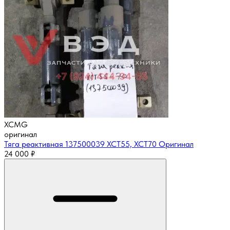
XCMG
оригинал
Тяга реактивная 137500039 XCT55, XCT70 Оригинал
24 000
₽