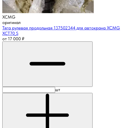
XCMG
оригинал
Тяга рулевая продольная 137502344 для автокрана XCMG
XCT70_S
от
17 000
₽
шт