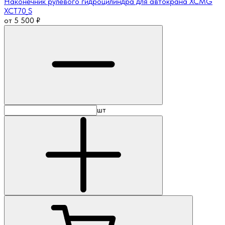
Наконечник рулевого гидроцилиндра для автокрана XCMG
XCT70_S
от
5 500
₽
шт