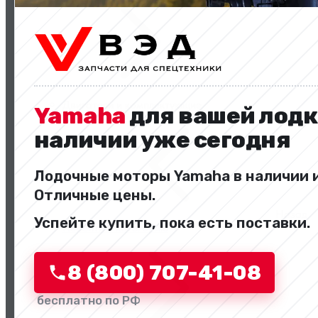
Двигатели и комплектующие
Yamaha
для вашей лодк
наличии уже сегодня
Лодочные моторы Yamaha в наличии и
Отличные цены.
Назад
Успейте купить, пока есть поставки.
Перейти в категорию
8 (800) 707-41-08
бесплатно по РФ