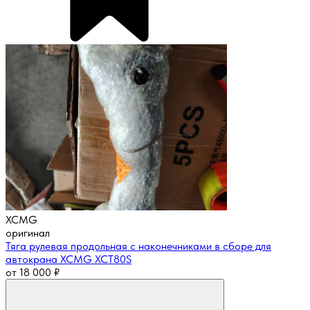
XCMG
оригинал
Тяга рулевая продольная с наконечниками в сборе для
автокрана XCMG XCT80S
от
18 000
₽