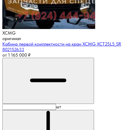
XCMG
оригинал
Кабина первой комплектности на кран XCMG XCT25L5_SR
802152633
от
1 165 000
₽
шт