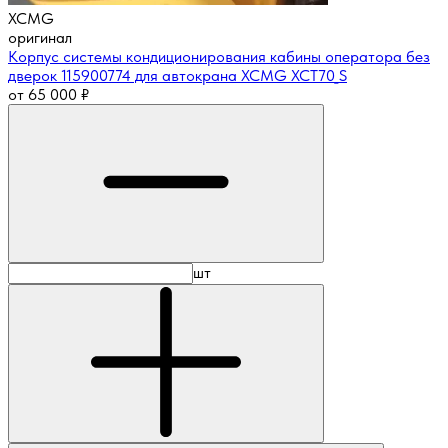
XCMG
оригинал
Корпус системы кондиционирования кабины оператора без
дверок 115900774 для автокрана XCMG XCT70_S
от
65 000
₽
шт