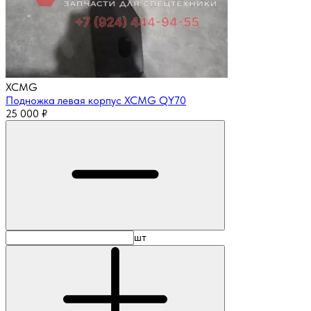
XCMG
Подножка левая корпус XCMG QY70
25 000
₽
шт