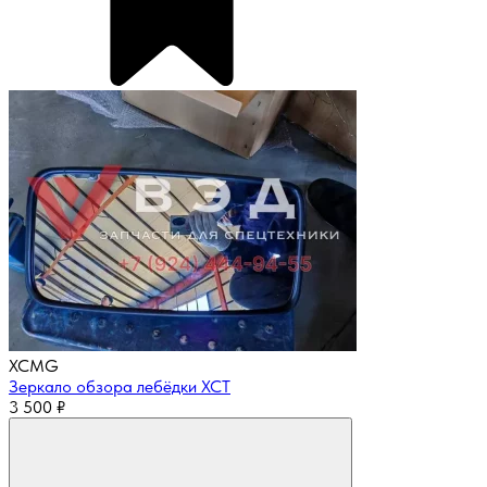
XCMG
Зеркало обзора лебёдки XCT
3 500
₽