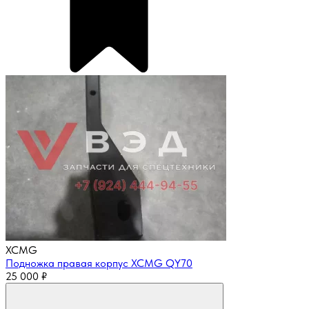
XCMG
Подножка правая корпус XCMG QY70
25 000
₽