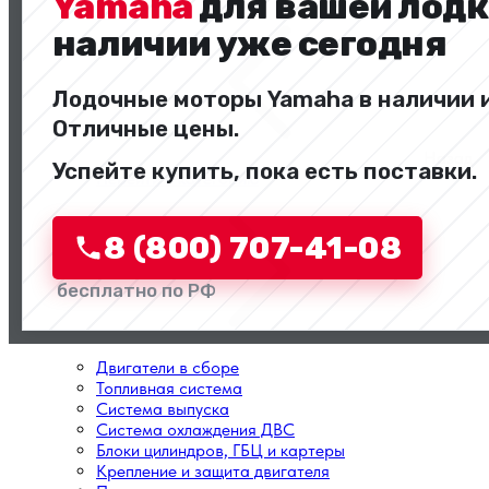
Yamaha
для вашей лодк
наличии уже сегодня
Лодочные моторы Yamaha в наличии и
Отличные цены.
Назад
Успейте купить, пока есть поставки.
Перейти в категорию
8 (800) 707-41-08
бесплатно по РФ
Двигатели в сборе
Топливная система
Система выпуска
Система охлаждения ДВС
Блоки цилиндров, ГБЦ и картеры
Крепление и защита двигателя