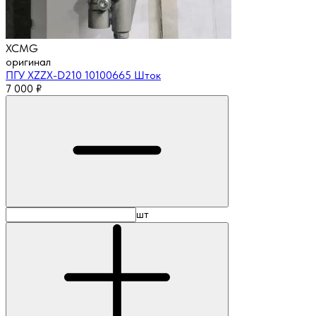
XCMG
оригинал
ПГУ XZZX-D210 10100665 Шток
7 000
₽
шт