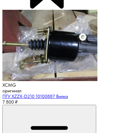
XCMG
оригинал
ПГУ XZZX-D210 10100887 Вилка
7 800
₽