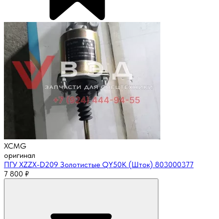
XCMG
оригинал
ПГУ XZZX-D209 Золотистые QY50K (Шток) 803000377
7 800
₽