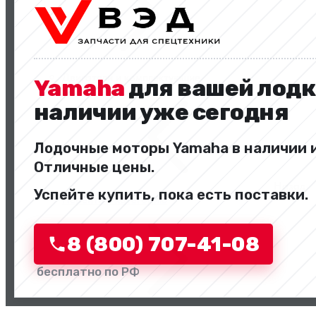
Двигатели и комплектующие
Yamaha
для вашей лодк
наличии уже сегодня
Лодочные моторы Yamaha в наличии и
Отличные цены.
Назад
Успейте купить, пока есть поставки.
Перейти в категорию
8 (800) 707-41-08
бесплатно по РФ