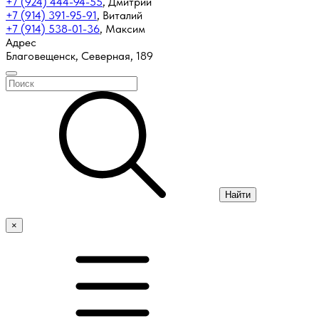
+7 (924) 444-94-55
,
Дмитрий
+7 (914) 391-95-91
,
Виталий
+7 (914) 538-01-36
,
Максим
Адрес
Благовещенск, Северная, 189
Найти
×