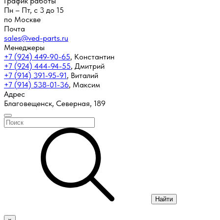
График работы
Пн – Пт, с 3 до 15
по Москве
Почта
sales@ved-parts.ru
Менеджеры
+7 (924) 449-90-65
,
Константин
+7 (924) 444-94-55
,
Дмитрий
+7 (914) 391-95-91
,
Виталий
+7 (914) 538-01-36
,
Максим
Адрес
Благовещенск, Северная, 189
Найти