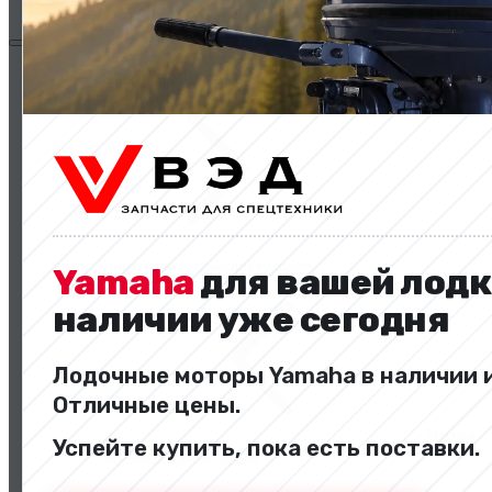
Двигатели и комплектующие
Двигатели и комплектующие
Yamaha
для вашей лодк
наличии уже сегодня
Лодочные моторы Yamaha в наличии и
Отличные цены.
Назад
Успейте купить, пока есть поставки.
Перейти в категорию