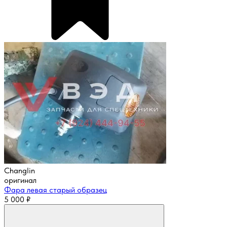
Changlin
оригинал
Фара левая старый образец
5 000
₽