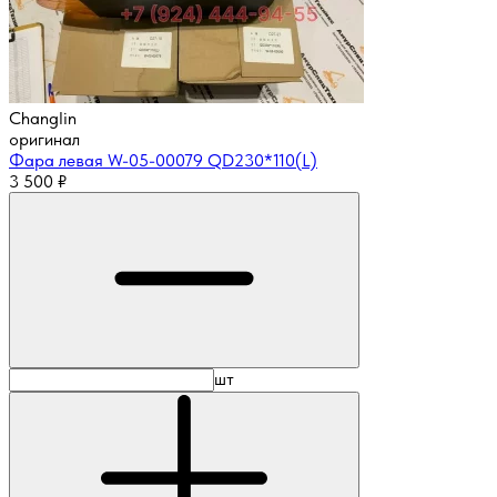
Changlin
оригинал
Фара левая W-05-00079 QD230*110(L)
3 500
₽
шт