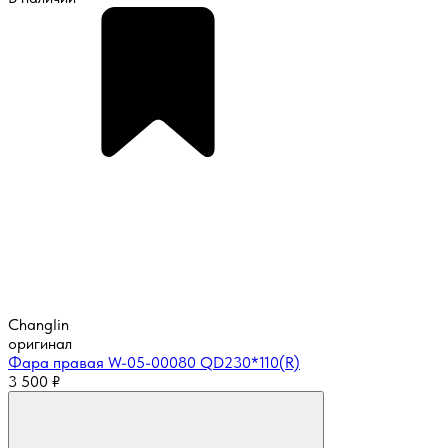
Changlin
оригинал
Фара правая W-05-00080 QD230*110(R)
3 500
₽