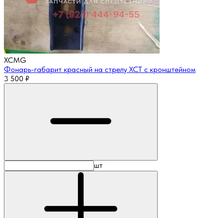
XCMG
Фонарь-габарит красный на стрелу XCT с кронштейном
3 500
₽
шт