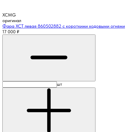
XCMG
оригинал
Фара XCT левая 860502882 с короткими ходовыми огнями
17 000
₽
шт