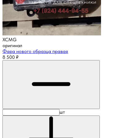
XCMG
оригинал
Фара нового образца правая
8 500
₽
шт