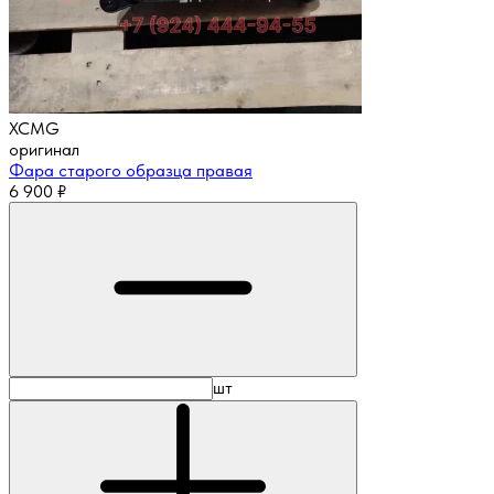
XCMG
оригинал
Фара старого образца правая
6 900
₽
шт