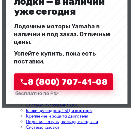
лодки — в наличии
уже сегодня
Лодочные моторы Yamaha в
Назад
наличии и под заказ. Отличные
Перейти в категорию
цены.
Успейте купить, пока есть
поставки.
8 (800) 707-41-08
Двигатели в сборе
бесплатно по РФ
Топливная система
Система выпуска
Система охлаждения ДВС
Блоки цилиндров, ГБЦ и картеры
Крепление и защита двигателя
Поршни, шатуны, кольца, вкладыши
Система смазки