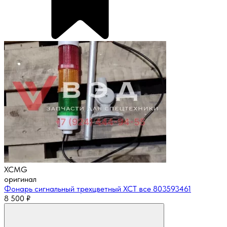
XCMG
оригинал
Фонарь сигнальный трехцветный XCT все 803593461
8 500
₽