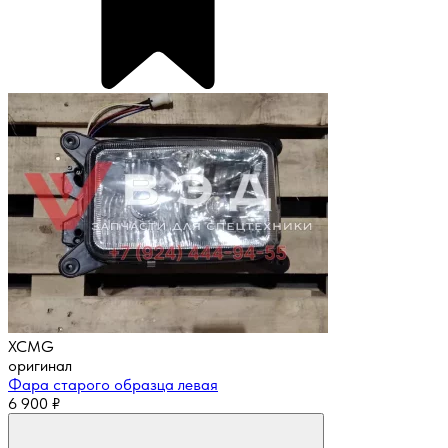
XCMG
оригинал
Фара старого образца левая
6 900
₽